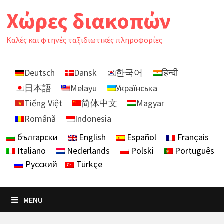
Skip
Χώρες διακοπών
to
content
Καλές και φτηνές ταξιδιωτικές πληροφορίες
Deutsch
Dansk
한국어
हिन्दी
日本語
Melayu
Українська
Tiếng Việt
简体中文
Magyar
Română
Indonesia
български
English
Español
Français
Italiano
Nederlands
Polski
Português
Русский
Türkçe
MENU