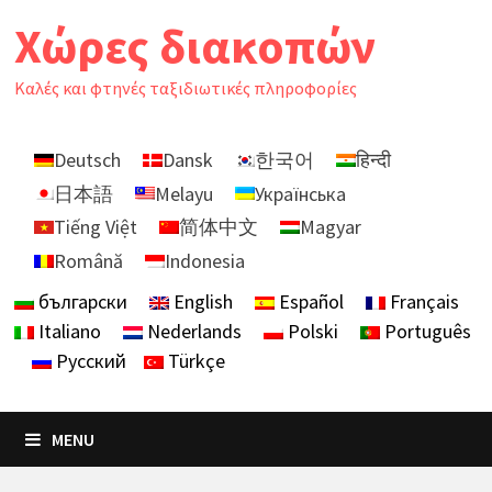
Skip
Χώρες διακοπών
to
content
Καλές και φτηνές ταξιδιωτικές πληροφορίες
Deutsch
Dansk
한국어
हिन्दी
日本語
Melayu
Українська
Tiếng Việt
简体中文
Magyar
Română
Indonesia
български
English
Español
Français
Italiano
Nederlands
Polski
Português
Русский
Türkçe
MENU