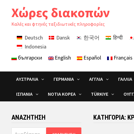
Skip
Χώρες διακοπών
to
content
Καλές και φτηνές ταξιδιωτικές πληροφορίες
Deutsch
Dansk
한국어
हिन्दी
Indonesia
български
English
Español
Français
ΑΥΣΤΡΑΛΊΑ
ΓΕΡΜΑΝΊΑ
ΑΓΓΛΊΑ
ΓΑΛΛΊΑ
ΙΣΠΑΝΊΑ
ΝΌΤΙΑ ΚΟΡΈΑ
TÜRKIYE
ΟΥΓΓ
ΑΝΑΖΉΤΗΣΗ
ΚΑΤΗΓΟΡΊΑ:
Κ
Αναζήτηση