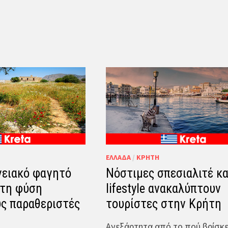
ΕΛΛΆΔΑ
/
ΚΡΉΤΗ
γειακό φαγητό
Νόστιμες σπεσιαλιτέ κα
στη φύση
lifestyle ανακαλύπτουν
υς παραθεριστές
τουρίστες στην Κρήτη
Ανεξάρτητα από το πού βρίσκ