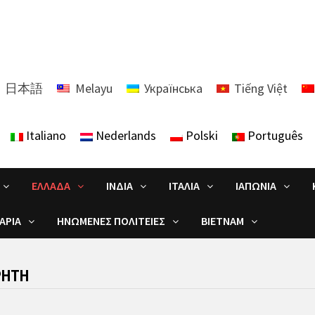
日本語
Melayu
Українська
Tiếng Việt
Italiano
Nederlands
Polski
Português
ΕΛΛΆΔΑ
ΙΝΔΊΑ
ΙΤΑΛΊΑ
ΙΑΠΩΝΊΑ
ΑΡΊΑ
ΗΝΩΜΈΝΕΣ ΠΟΛΙΤΕΊΕΣ
ΒΙΕΤΝΆΜ
ΡΉΤΗ