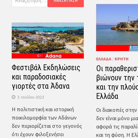
για:
ΕΛΛΆΔΑ
/
ΚΡΉΤΗ
Φεστιβάλ Εκδηλώσεις
Οι παραθερισ
και παραδοσιακές
βιώνουν την 
γιορτές στα Άδανα
και την πλού
Ελλάδα
3. Ιουλίου 2023
Η πολιτιστική και ιστορική
Οι διακοπές στην
ποικιλομορφία των Αδάνων
δεν είναι μόνο μι
δεν περιορίζεται στο γεγονός
αφορά τις παραλί
ότι έχουν φιλοξενήσει
και τη φύση. Η Ε