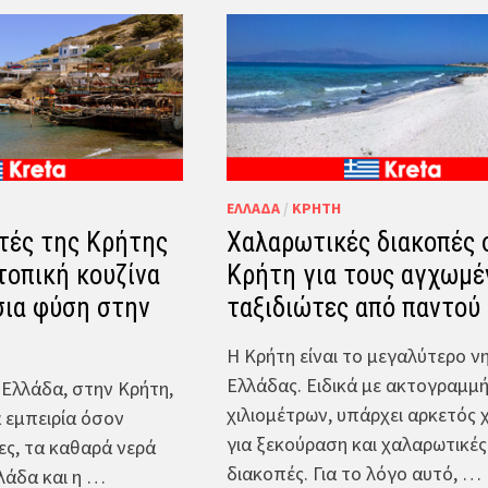
ΕΛΛΆΔΑ
/
ΚΡΉΤΗ
τές της Κρήτης
Χαλαρωτικές διακοπές 
τοπική κουζίνα
Κρήτη για τους αγχωμέ
σια φύση στην
ταξιδιώτες από παντού
Η Κρήτη είναι το μεγαλύτερο νη
Ελλάδας. Ειδικά με ακτογραμμ
 Ελλάδα, στην Κρήτη,
χιλιομέτρων, υπάρχει αρκετός
α εμπειρία όσον
για ξεκούραση και χαλαρωτικές
ες, τα καθαρά νερά
διακοπές. Για το λόγο αυτό, …
λλάδα και η …