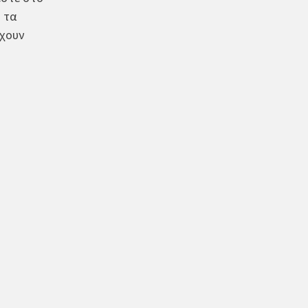
: τα
έχουν