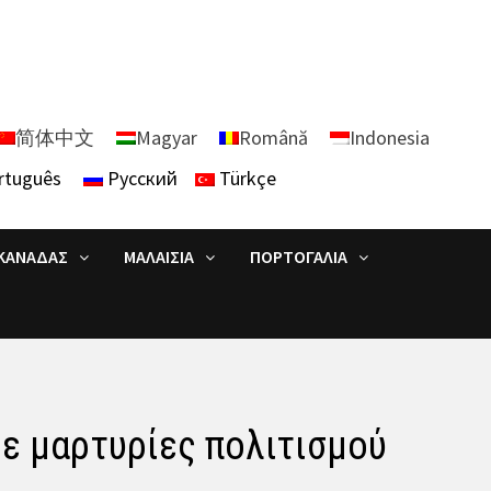
简体中文
Magyar
Română
Indonesia
rtuguês
Русский
Türkçe
ΚΑΝΑΔΆΣ
ΜΑΛΑΙΣΊΑ
ΠΟΡΤΟΓΑΛΊΑ
ε μαρτυρίες πολιτισμού