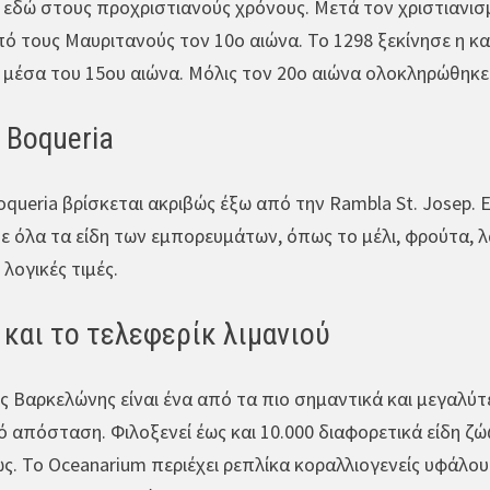
 εδώ στους προχριστιανούς χρόνους. Μετά τον χριστιανισ
 τους Μαυριτανούς τον 10ο αιώνα. Το 1298 ξεκίνησε η κα
α μέσα του 15ου αιώνα. Μόλις τον 20ο αιώνα ολοκληρώθηκ
a Boqueria
Boqueria βρίσκεται ακριβώς έξω από την Rambla St. Josep.
ε όλα τα είδη των εμπορευμάτων, όπως το μέλι, φρούτα, λαχ
λογικές τιμές.
και το τελεφερίκ λιμανιού
ς Βαρκελώνης είναι ένα από τα πιο σημαντικά και μεγαλύτ
 απόσταση. Φιλοξενεί έως και 10.000 διαφορετικά είδη ζώ
ς. Το Oceanarium περιέχει ρεπλίκα κοραλλιογενείς υφάλου