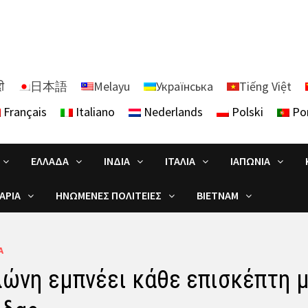
दी
日本語
Melayu
Українська
Tiếng Việt
Français
Italiano
Nederlands
Polski
Po
ΕΛΛΆΔΑ
ΙΝΔΊΑ
ΙΤΑΛΊΑ
ΙΑΠΩΝΊΑ
ΑΡΊΑ
ΗΝΩΜΈΝΕΣ ΠΟΛΙΤΕΊΕΣ
ΒΙΕΤΝΆΜ
Α
ώνη εμπνέει κάθε επισκέπτη μ