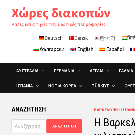
Skip
Χώρες διακοπών
to
content
Καλές και φτηνές ταξιδιωτικές πληροφορίες
Deutsch
Dansk
한국어
हिन्
български
English
Español
ΑΥΣΤΡΑΛΊΑ
ΓΕΡΜΑΝΊΑ
ΑΓΓΛΊΑ
ΓΑΛΛΊΑ
ΙΣΠΑΝΊΑ
ΝΌΤΙΑ ΚΟΡΈΑ
TÜRKIYE
ΟΥΓΓ
ΑΝΑΖΉΤΗΣΗ
ΒΑΡΚΕΛΏΝΗ
/
ΙΣΠΑΝΊ
Η Βαρκελ
Αναζήτηση
για: