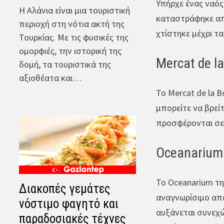
Υπήρχε ένας ναός
Η Αλάνια είναι μια τουριστική
καταστράφηκε από
περιοχή στη νότια ακτή της
χτίστηκε μέχρι τ
Τουρκίας. Με τις φυσικές της
ομορφιές, την ιστορική της
Mercat de l
δομή, τα τουριστικά της
αξιοθέατα και…
Το Mercat de la 
μπορείτε να βρείτ
προσφέρονται σε 
Oceanarium 
Το Oceanarium τη
Διακοπές γεμάτες
αναγνωρίσιμο από
νόστιμο φαγητό και
αυξάνεται συνεχώ
παραδοσιακές τέχνες