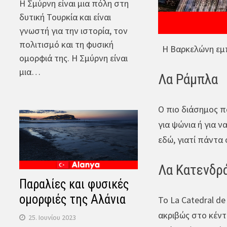
Η Σμύρνη είναι μια πόλη στη
δυτική Τουρκία και είναι
γνωστή για την ιστορία, τον
πολιτισμό και τη φυσική
Η Βαρκελώνη εμπ
ομορφιά της. Η Σμύρνη είναι
μια…
Λα Ράμπλα
Ο πιο διάσημος π
για ψώνια ή για 
εδώ, γιατί πάντα
Λα Κατενδρ
Παραλίες και φυσικές
ομορφιές της Αλάνια
Το La Catedral de
ακριβώς στο κέντρ
25. Ιουνίου 2023