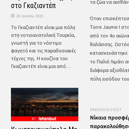
τα ζώα να αισθάν
στο Γκαζιαντέπ
20. Ιουνίου 2023
Όταν επισκέπτεστ
Torre Jaume I στο
Το Γκαζιαντέπ είναι μια πόλη
στη νοτιοανατολική Τουρκία,
από τον 4ο αιώνα
γνωστή για το νόστιμο
θαλάσσης. Ωστόσο
φαγητό και τις παραδοσιακές
κατασκευάστηκε μ
τέχνες της. Η κουζίνα του
το Παλιό Λιμάνι 
Γκαζιαντέπ είναι μια από…
διάφορα αξιοθέατ
πύλη εισόδου του
Πλοήγηση
Pre
PREVIOUS POST
pos
Νίκαια προσφέρ
άρθρων
παρακολούθησα