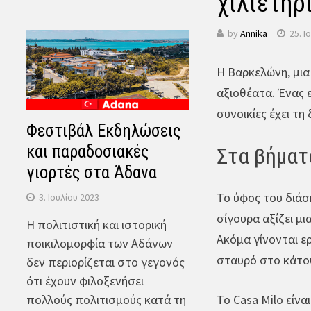
χιλιετηρ
by
Annika
25. Ι
Η Βαρκελώνη, μια
αξιοθέατα. Ένας 
συνοικίες έχει τη
Φεστιβάλ Εκδηλώσεις
και παραδοσιακές
Στα βήματ
γιορτές στα Άδανα
Το ύφος του διάσ
3. Ιουλίου 2023
σίγουρα αξίζει μ
Η πολιτιστική και ιστορική
Ακόμα γίνονται ερ
ποικιλομορφία των Αδάνων
σταυρό στο κάτοψ
δεν περιορίζεται στο γεγονός
ότι έχουν φιλοξενήσει
Το Casa Milo είνα
πολλούς πολιτισμούς κατά τη