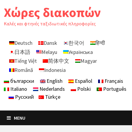
Skip
Χώρες διακοπών
to
content
Καλές και φτηνές ταξιδιωτικές πληροφορίες
Deutsch
Dansk
한국어
हिन्दी
日本語
Melayu
Українська
Tiếng Việt
简体中文
Magyar
Română
Indonesia
български
English
Español
Français
Italiano
Nederlands
Polski
Português
Русский
Türkçe
MENU