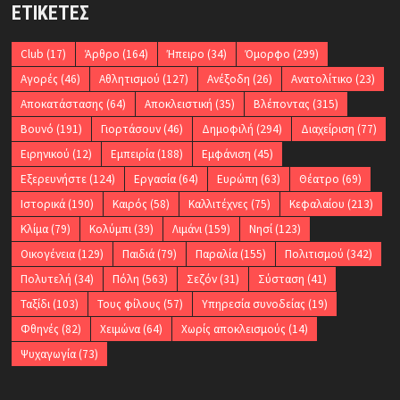
ΕΤΙΚΈΤΕΣ
Club
(17)
Άρθρο
(164)
Ήπειρο
(34)
Όμορφο
(299)
Αγορές
(46)
Αθλητισμού
(127)
Ανέξοδη
(26)
Ανατολίτικο
(23)
Αποκατάστασης
(64)
Αποκλειστική
(35)
Βλέποντας
(315)
Βουνό
(191)
Γιορτάσουν
(46)
Δημοφιλή
(294)
Διαχείριση
(77)
Ειρηνικού
(12)
Εμπειρία
(188)
Εμφάνιση
(45)
Εξερευνήστε
(124)
Εργασία
(64)
Ευρώπη
(63)
Θέατρο
(69)
Ιστορικά
(190)
Καιρός
(58)
Καλλιτέχνες
(75)
Κεφαλαίου
(213)
Κλίμα
(79)
Κολύμπι
(39)
Λιμάνι
(159)
Νησί
(123)
Οικογένεια
(129)
Παιδιά
(79)
Παραλία
(155)
Πολιτισμού
(342)
Πολυτελή
(34)
Πόλη
(563)
Σεζόν
(31)
Σύσταση
(41)
Ταξίδι
(103)
Τους φίλους
(57)
Υπηρεσία συνοδείας
(19)
Φθηνές
(82)
Χειμώνα
(64)
Χωρίς αποκλεισμούς
(14)
Ψυχαγωγία
(73)