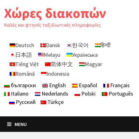
Skip
Χώρες διακοπών
to
content
Καλές και φτηνές ταξιδιωτικές πληροφορίες
Deutsch
Dansk
한국어
हिन्दी
日本語
Melayu
Українська
Tiếng Việt
简体中文
Magyar
Română
Indonesia
български
English
Español
Français
Italiano
Nederlands
Polski
Português
Русский
Türkçe
MENU