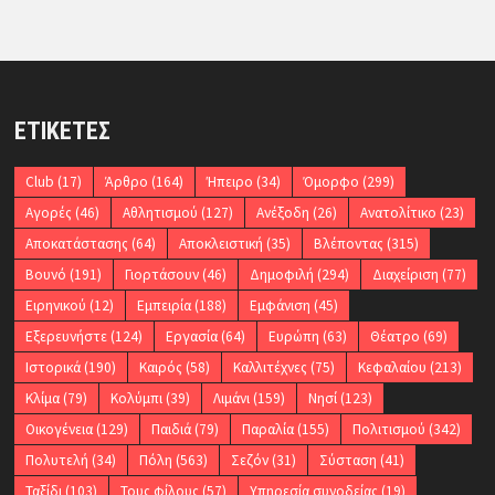
ΕΤΙΚΈΤΕΣ
Club
(17)
Άρθρο
(164)
Ήπειρο
(34)
Όμορφο
(299)
Αγορές
(46)
Αθλητισμού
(127)
Ανέξοδη
(26)
Ανατολίτικο
(23)
Αποκατάστασης
(64)
Αποκλειστική
(35)
Βλέποντας
(315)
Βουνό
(191)
Γιορτάσουν
(46)
Δημοφιλή
(294)
Διαχείριση
(77)
Ειρηνικού
(12)
Εμπειρία
(188)
Εμφάνιση
(45)
Εξερευνήστε
(124)
Εργασία
(64)
Ευρώπη
(63)
Θέατρο
(69)
Ιστορικά
(190)
Καιρός
(58)
Καλλιτέχνες
(75)
Κεφαλαίου
(213)
Κλίμα
(79)
Κολύμπι
(39)
Λιμάνι
(159)
Νησί
(123)
Οικογένεια
(129)
Παιδιά
(79)
Παραλία
(155)
Πολιτισμού
(342)
Πολυτελή
(34)
Πόλη
(563)
Σεζόν
(31)
Σύσταση
(41)
Ταξίδι
(103)
Τους φίλους
(57)
Υπηρεσία συνοδείας
(19)