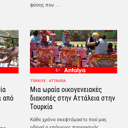
φύσης που …
TÜRKIYE
/
ΑΤΤΆΛΕΙΑ
ία
Μια ωραία οικογενειακές
ι από
διακοπές στην Αττάλεια στην
Τουρκία
Κάθε χρόνο σκεφτόμαστε πού μας
οδηγεί ο επόμενος προορισμός
τις