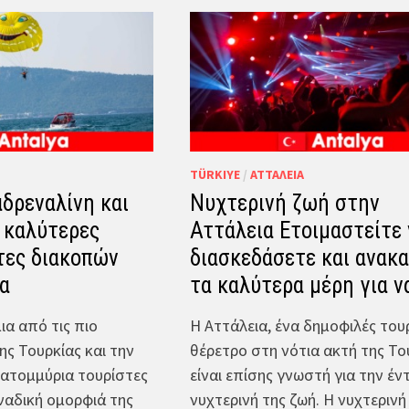
TÜRKIYE
/
ΑΤΤΆΛΕΙΑ
δρεναλίνη και
Νυχτερινή ζωή στην
ι καλύτερες
Αττάλεια Ετοιμαστείτε 
τες διακοπών
διασκεδάσετε και ανακ
α
τα καλύτερα μέρη για ν
μια από τις πιο
Η Αττάλεια, ένα δημοφιλές του
ης Τουρκίας και την
θέρετρο στη νότια ακτή της Το
κατομμύρια τουρίστες
είναι επίσης γνωστή για την έν
ναδική ομορφιά της
νυχτερινή της ζωή. Η νυχτερινή