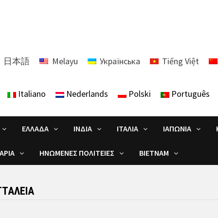
日本語
Melayu
Українська
Tiếng Việt
Italiano
Nederlands
Polski
Português
ΕΛΛΆΔΑ
ΙΝΔΊΑ
ΙΤΑΛΊΑ
ΙΑΠΩΝΊΑ
ΑΡΊΑ
ΗΝΩΜΈΝΕΣ ΠΟΛΙΤΕΊΕΣ
ΒΙΕΤΝΆΜ
ΤΤΆΛΕΙΑ