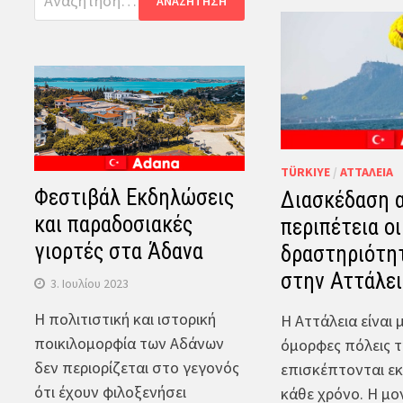
για:
TÜRKIYE
/
ΑΤΤΆΛΕΙΑ
Φεστιβάλ Εκδηλώσεις
Διασκέδαση α
και παραδοσιακές
περιπέτεια ο
γιορτές στα Άδανα
δραστηριότη
στην Αττάλει
3. Ιουλίου 2023
Η πολιτιστική και ιστορική
Η Αττάλεια είναι 
ποικιλομορφία των Αδάνων
όμορφες πόλεις τ
δεν περιορίζεται στο γεγονός
επισκέπτονται ε
ότι έχουν φιλοξενήσει
κάθε χρόνο. Η μο