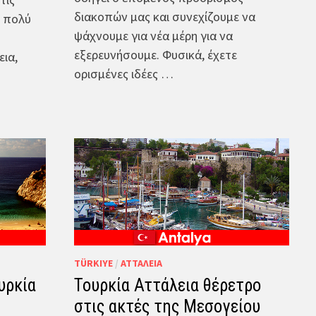
διακοπών μας και συνεχίζουμε να
ο πολύ
ψάχνουμε για νέα μέρη για να
εξερευνήσουμε. Φυσικά, έχετε
εια,
ορισμένες ιδέες …
TÜRKIYE
/
ΑΤΤΆΛΕΙΑ
υρκία
Τουρκία Αττάλεια θέρετρο
στις ακτές της Μεσογείου