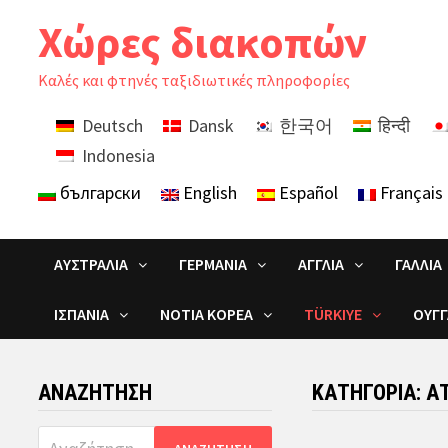
Skip
Χώρες διακοπών
to
content
Καλές και φτηνές ταξιδιωτικές πληροφορίες
Deutsch
Dansk
한국어
हिन्दी
Indonesia
български
English
Español
Français
ΑΥΣΤΡΑΛΊΑ
ΓΕΡΜΑΝΊΑ
ΑΓΓΛΊΑ
ΓΑΛΛΊΑ
ΙΣΠΑΝΊΑ
ΝΌΤΙΑ ΚΟΡΈΑ
TÜRKIYE
ΟΥΓΓ
ΑΝΑΖΉΤΗΣΗ
ΚΑΤΗΓΟΡΊΑ:
Α
Αναζήτηση