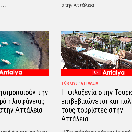
α …
στην Αττάλεια …
TÜRKIYE
/
ΑΤΤΆΛΕΙΑ
ησιμοποιούν την
Η φιλοξενία στην Τουρκ
ρά ηλιοφάνειας
επιβεβαιώνεται και πάλ
 στην Αττάλεια
τους τουρίστες στην
Αττάλεια
 να ψάχνετε για έναν
Η Τουρκία ήταν πάντα μία από 