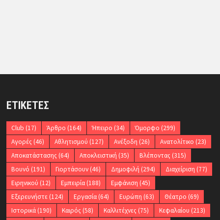
ΕΤΙΚΈΤΕΣ
Club
(17)
Άρθρο
(164)
Ήπειρο
(34)
Όμορφο
(299)
Αγορές
(46)
Αθλητισμού
(127)
Ανέξοδη
(26)
Ανατολίτικο
(23)
Αποκατάστασης
(64)
Αποκλειστική
(35)
Βλέποντας
(315)
Βουνό
(191)
Γιορτάσουν
(46)
Δημοφιλή
(294)
Διαχείριση
(77)
Ειρηνικού
(12)
Εμπειρία
(188)
Εμφάνιση
(45)
Εξερευνήστε
(124)
Εργασία
(64)
Ευρώπη
(63)
Θέατρο
(69)
Ιστορικά
(190)
Καιρός
(58)
Καλλιτέχνες
(75)
Κεφαλαίου
(213)