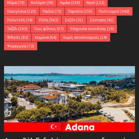
Κλίμα
(79)
Κολύμπι
(39)
Λιμάνι
(159)
Νησί
(123)
Οικογένεια
(129)
Παιδιά
(79)
Παραλία
(155)
Πολιτισμού
(342)
Πολυτελή
(34)
Πόλη
(563)
Σεζόν
(31)
Σύσταση
(41)
Ταξίδι
(103)
Τους φίλους
(57)
Υπηρεσία συνοδείας
(19)
Φθηνές
(82)
Χειμώνα
(64)
Χωρίς αποκλεισμούς
(14)
Ψυχαγωγία
(73)