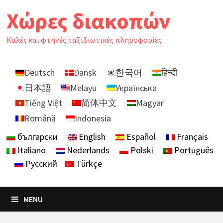
Skip
Χώρες διακοπών
to
content
Καλές και φτηνές ταξιδιωτικές πληροφορίες
Deutsch
Dansk
한국어
हिन्दी
日本語
Melayu
Українська
Tiếng Việt
简体中文
Magyar
Română
Indonesia
български
English
Español
Français
Italiano
Nederlands
Polski
Português
Русский
Türkçe
MENU