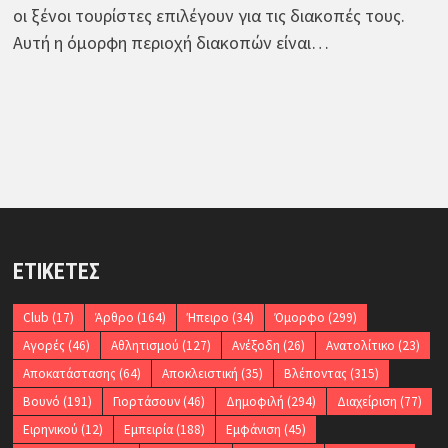
οι ξένοι τουρίστες επιλέγουν για τις διακοπές τους.
Αυτή η όμορφη περιοχή διακοπών είναι…
ΕΤΙΚΈΤΕΣ
Club
(17)
Άρθρο
(164)
Ήπειρο
(34)
Όμορφο
(299)
Αγορές
(46)
Αθλητισμού
(127)
Ανέξοδη
(26)
Ανατολίτικο
(23)
Αποκατάστασης
(64)
Αποκλειστική
(35)
Βλέποντας
(315)
Βουνό
(191)
Γιορτάσουν
(46)
Δημοφιλή
(294)
Διαχείριση
(77)
Ειρηνικού
(12)
Εμπειρία
(188)
Εμφάνιση
(45)