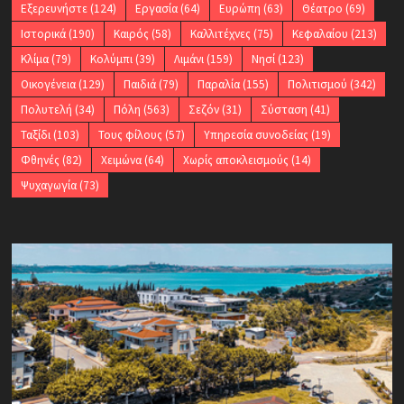
Εξερευνήστε
(124)
Εργασία
(64)
Ευρώπη
(63)
Θέατρο
(69)
Ιστορικά
(190)
Καιρός
(58)
Καλλιτέχνες
(75)
Κεφαλαίου
(213)
Κλίμα
(79)
Κολύμπι
(39)
Λιμάνι
(159)
Νησί
(123)
Οικογένεια
(129)
Παιδιά
(79)
Παραλία
(155)
Πολιτισμού
(342)
Πολυτελή
(34)
Πόλη
(563)
Σεζόν
(31)
Σύσταση
(41)
Ταξίδι
(103)
Τους φίλους
(57)
Υπηρεσία συνοδείας
(19)
Φθηνές
(82)
Χειμώνα
(64)
Χωρίς αποκλεισμούς
(14)
Ψυχαγωγία
(73)