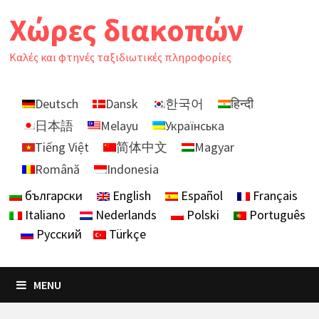
Skip
Χώρες διακοπών
to
content
Καλές και φτηνές ταξιδιωτικές πληροφορίες
Deutsch
Dansk
한국어
हिन्दी
日本語
Melayu
Українська
Tiếng Việt
简体中文
Magyar
Română
Indonesia
български
English
Español
Français
Italiano
Nederlands
Polski
Português
Русский
Türkçe
MENU