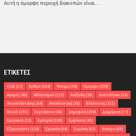
Αυτή η όμορφη περιοχή διακοπών είναι…
ΕΤΙΚΈΤΕΣ
Club
(17)
Άρθρο
(164)
Ήπειρο
(34)
Όμορφο
(299)
Αγορές
(46)
Αθλητισμού
(127)
Ανέξοδη
(26)
Ανατολίτικο
(23)
Αποκατάστασης
(64)
Αποκλειστική
(35)
Βλέποντας
(315)
Βουνό
(191)
Γιορτάσουν
(46)
Δημοφιλή
(294)
Διαχείριση
(77)
Ειρηνικού
(12)
Εμπειρία
(188)
Εμφάνιση
(45)
Εξερευνήστε
(124)
Εργασία
(64)
Ευρώπη
(63)
Θέατρο
(69)