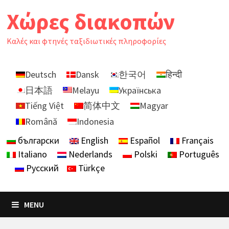
Skip
Χώρες διακοπών
to
content
Καλές και φτηνές ταξιδιωτικές πληροφορίες
Deutsch
Dansk
한국어
हिन्दी
日本語
Melayu
Українська
Tiếng Việt
简体中文
Magyar
Română
Indonesia
български
English
Español
Français
Italiano
Nederlands
Polski
Português
Русский
Türkçe
MENU