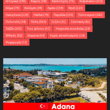
Ιστορικά
(190)
Καιρός
(58)
Καλλιτέχνες
(75)
Κεφαλαίου
(213)
Κλίμα
(79)
Κολύμπι
(39)
Λιμάνι
(159)
Νησί
(123)
Οικογένεια
(129)
Παιδιά
(79)
Παραλία
(155)
Πολιτισμού
(342)
Πολυτελή
(34)
Πόλη
(563)
Σεζόν
(31)
Σύσταση
(41)
Ταξίδι
(103)
Τους φίλους
(57)
Υπηρεσία συνοδείας
(19)
Φθηνές
(82)
Χειμώνα
(64)
Χωρίς αποκλεισμούς
(14)
Ψυχαγωγία
(73)