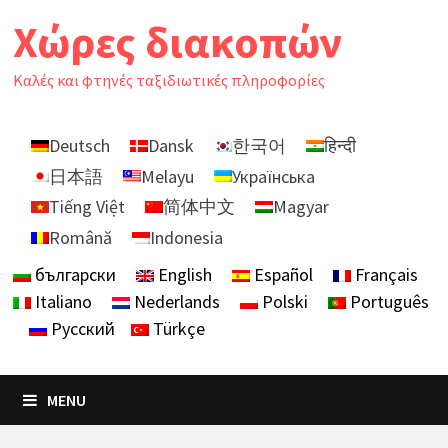
Skip
Χώρες διακοπών
to
content
Καλές και φτηνές ταξιδιωτικές πληροφορίες
Deutsch
Dansk
한국어
हिन्दी
日本語
Melayu
Українська
Tiếng Việt
简体中文
Magyar
Română
Indonesia
български
English
Español
Français
Italiano
Nederlands
Polski
Português
Русский
Türkçe
MENU