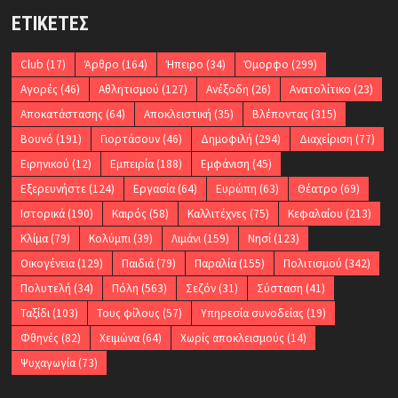
ΕΤΙΚΈΤΕΣ
Club
(17)
Άρθρο
(164)
Ήπειρο
(34)
Όμορφο
(299)
Αγορές
(46)
Αθλητισμού
(127)
Ανέξοδη
(26)
Ανατολίτικο
(23)
Αποκατάστασης
(64)
Αποκλειστική
(35)
Βλέποντας
(315)
Βουνό
(191)
Γιορτάσουν
(46)
Δημοφιλή
(294)
Διαχείριση
(77)
Ειρηνικού
(12)
Εμπειρία
(188)
Εμφάνιση
(45)
Εξερευνήστε
(124)
Εργασία
(64)
Ευρώπη
(63)
Θέατρο
(69)
Ιστορικά
(190)
Καιρός
(58)
Καλλιτέχνες
(75)
Κεφαλαίου
(213)
Κλίμα
(79)
Κολύμπι
(39)
Λιμάνι
(159)
Νησί
(123)
Οικογένεια
(129)
Παιδιά
(79)
Παραλία
(155)
Πολιτισμού
(342)
Πολυτελή
(34)
Πόλη
(563)
Σεζόν
(31)
Σύσταση
(41)
Ταξίδι
(103)
Τους φίλους
(57)
Υπηρεσία συνοδείας
(19)
Φθηνές
(82)
Χειμώνα
(64)
Χωρίς αποκλεισμούς
(14)
Ψυχαγωγία
(73)