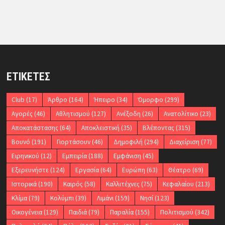
ΕΤΙΚΈΤΕΣ
Club
(17)
Άρθρο
(164)
Ήπειρο
(34)
Όμορφο
(299)
Αγορές
(46)
Αθλητισμού
(127)
Ανέξοδη
(26)
Ανατολίτικο
(23)
Αποκατάστασης
(64)
Αποκλειστική
(35)
Βλέποντας
(315)
Βουνό
(191)
Γιορτάσουν
(46)
Δημοφιλή
(294)
Διαχείριση
(77)
Ειρηνικού
(12)
Εμπειρία
(188)
Εμφάνιση
(45)
Εξερευνήστε
(124)
Εργασία
(64)
Ευρώπη
(63)
Θέατρο
(69)
Ιστορικά
(190)
Καιρός
(58)
Καλλιτέχνες
(75)
Κεφαλαίου
(213)
Κλίμα
(79)
Κολύμπι
(39)
Λιμάνι
(159)
Νησί
(123)
Οικογένεια
(129)
Παιδιά
(79)
Παραλία
(155)
Πολιτισμού
(342)