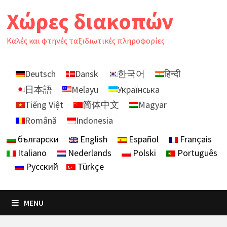
Skip
Χώρες διακοπών
to
content
Καλές και φτηνές ταξιδιωτικές πληροφορίες
Deutsch
Dansk
한국어
हिन्दी
日本語
Melayu
Українська
Tiếng Việt
简体中文
Magyar
Română
Indonesia
български
English
Español
Français
Italiano
Nederlands
Polski
Português
Русский
Türkçe
MENU