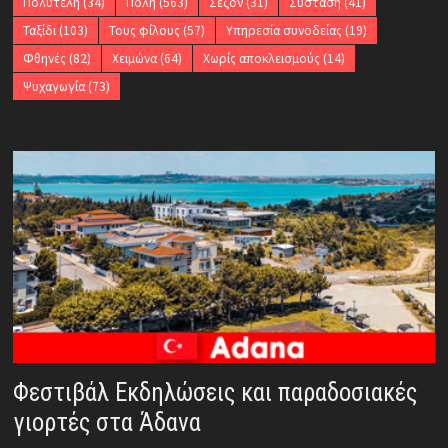
Πολυτελή
(34)
Πόλη
(563)
Σεζόν
(31)
Σύσταση
(41)
Ταξίδι
(103)
Τους φίλους
(57)
Υπηρεσία συνοδείας
(19)
Φθηνές
(82)
Χειμώνα
(64)
Χωρίς αποκλεισμούς
(14)
Ψυχαγωγία
(73)
Φεστιβάλ Εκδηλώσεις και παραδοσιακές
γιορτές στα Άδανα