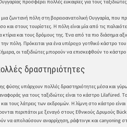
 Ουγγαρίας προσφέρει πολλές ευκαιρίες για τους ταξιδιώτες
ι μια ζωντανή πόλη στη βορειοανατολική Ουγγαρία, που π
ο και στους τουρίστες. Η πόλη είναι μία από τις παλαιότε
 κτίρια και τους δρόμους της. Ένα από τα πιο διάσημα αξι
 την πόλη. Πρόκειται για ένα υπέροχο γοτθικό κάστρο το
Σήμερα, οι ταξιδιώτες μπορούν να επισκεφθούν το κάστρο
πολλές δραστηριότητες
 της φύσης υπάρχουν πολλές δραστηριότητες μέσα και γύρ
ναφοράς για τους ταξιδιώτες είναι το κάστρο Lilafüred. Τ
και τους λάτρεις των εκδρομών. Η λίμνη στο κάστρο είναι 
ονται περιπάτοι με ξεναγό στους Εθνικούς Δρυμούς Bück 
ύν να απολαύσουν αναρρίχηση, ράφτινγκ και canyoning σ