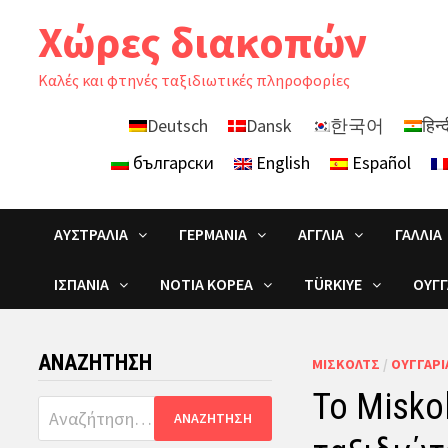
Skip
Χώρες διακοπών
to
content
Καλές και φτηνές ταξιδιωτικές πληροφορίες
Deutsch
Dansk
한국어
हिन्
български
English
Español
ΑΥΣΤΡΑΛΊΑ
ΓΕΡΜΑΝΊΑ
ΑΓΓΛΊΑ
ΓΑΛΛΊΑ
ΙΣΠΑΝΊΑ
ΝΌΤΙΑ ΚΟΡΈΑ
TÜRKIYE
ΟΥΓΓ
ΑΝΑΖΉΤΗΣΗ
ΜΊΣΚΟΛΤΣ
/
ΟΥΓΓΑΡΊ
Το Misko
Αναζήτηση
για: