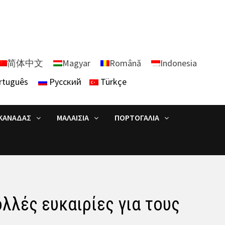
简体中文
Magyar
Română
Indonesia
rtuguês
Русский
Türkçe
ΚΑΝΑΔΆΣ
ΜΑΛΑΙΣΊΑ
ΠΟΡΤΟΓΑΛΊΑ
λλές ευκαιρίες για τους