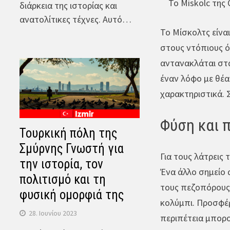
Το Miskolc της
διάρκεια της ιστορίας και
ανατολίτικες τέχνες. Αυτό…
Το Μίσκολτς είνα
στους ντόπιους όσ
αντανακλάται στα
έναν λόφο με θέα
χαρακτηριστικά. 
Φύση και 
Τουρκική πόλη της
Σμύρνης Γνωστή για
Για τους λάτρεις
την ιστορία, τον
Ένα άλλο σημείο α
πολιτισμό και τη
τους πεζοπόρους 
φυσική ομορφιά της
κολύμπι. Προσφέρ
28. Ιουνίου 2023
περιπέτεια μπορο