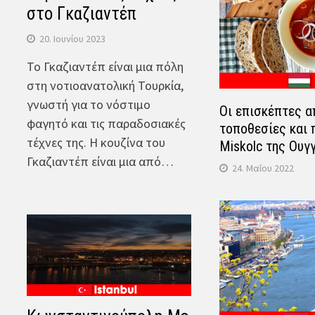
στο Γκαζιαντέπ
20. Ιουνίου 2023
Το Γκαζιαντέπ είναι μια πόλη
στη νοτιοανατολική Τουρκία,
γνωστή για το νόστιμο
Οι επισκέπτες 
φαγητό και τις παραδοσιακές
τοποθεσίες και 
τέχνες της. Η κουζίνα του
Miskolc της Ουγ
Γκαζιαντέπ είναι μια από…
24. Μαΐου 2022