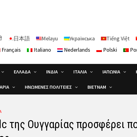
दी
日本語
Melayu
Українська
Tiếng Việt
Français
Italiano
Nederlands
Polski
Po
ΕΛΛΆΔΑ
ΙΝΔΊΑ
ΙΤΑΛΊΑ
ΙΑΠΩΝΊΑ
ΑΡΊΑ
ΗΝΩΜΈΝΕΣ ΠΟΛΙΤΕΊΕΣ
ΒΙΕΤΝΆΜ
Α
lc της Ουγγαρίας προσφέρει πο