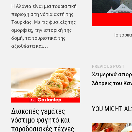
Η Αλάνια είναι μια τουριστική
περιοχή στη νότια ακτή της
Τουρκίας. Με τις φυσικές της
ομορφιές, την ιστορική της
Ιστορικ
δομή, τα τουριστικά της
αξιοθέατα και…
Πλοήγηση
Pre
PREVIOUS POST
pos
Χειμερινά σπορ
άρθρων
λάτρεις του Κα
YOU MIGHT AL
Διακοπές γεμάτες
νόστιμο φαγητό και
παραδοσιακές τέχνες