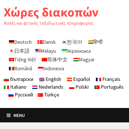
Skip
Χώρες διακοπών
to
content
Καλές και φτηνές ταξιδιωτικές πληροφορίες
Deutsch
Dansk
한국어
हिन्दी
日本語
Melayu
Українська
Tiếng Việt
简体中文
Magyar
Română
Indonesia
български
English
Español
Français
Italiano
Nederlands
Polski
Português
Русский
Türkçe
MENU