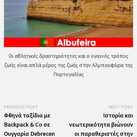
Οι αθλητικές δραστηριότητες και ο υγιεινός τρόπος
ζωής είναι απλά μέρος της ζωής στην Αλμπουφέιρα της
Πορτογαλίας
Πλοήγηση
Previous
N
PREVIOUS POST
NEXT POST
post:
p
Φθηνά ταξίδια με
Ιστορία και
άρθρων
Backpack & Co σε
νεωτερικότητα βιώνουν
Ουγγαρία Debrecen
οι παραθεριστές στην