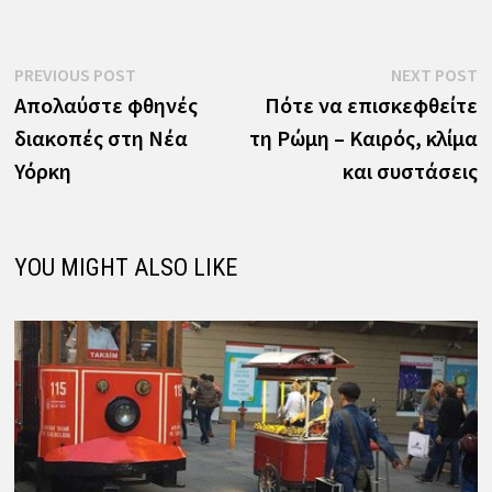
Πλοήγηση
Previous
N
PREVIOUS POST
NEXT POST
post:
p
Απολαύστε φθηνές
Πότε να επισκεφθείτε
άρθρων
διακοπές στη Νέα
τη Ρώμη – Καιρός, κλίμα
Υόρκη
και συστάσεις
YOU MIGHT ALSO LIKE