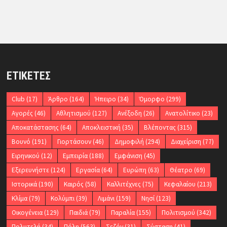
ΕΤΙΚΈΤΕΣ
Club
(17)
Άρθρο
(164)
Ήπειρο
(34)
Όμορφο
(299)
Αγορές
(46)
Αθλητισμού
(127)
Ανέξοδη
(26)
Ανατολίτικο
(23)
Αποκατάστασης
(64)
Αποκλειστική
(35)
Βλέποντας
(315)
Βουνό
(191)
Γιορτάσουν
(46)
Δημοφιλή
(294)
Διαχείριση
(77)
Ειρηνικού
(12)
Εμπειρία
(188)
Εμφάνιση
(45)
Εξερευνήστε
(124)
Εργασία
(64)
Ευρώπη
(63)
Θέατρο
(69)
Ιστορικά
(190)
Καιρός
(58)
Καλλιτέχνες
(75)
Κεφαλαίου
(213)
Κλίμα
(79)
Κολύμπι
(39)
Λιμάνι
(159)
Νησί
(123)
Οικογένεια
(129)
Παιδιά
(79)
Παραλία
(155)
Πολιτισμού
(342)
Πολυτελή
(34)
Πόλη
(563)
Σεζόν
(31)
Σύσταση
(41)