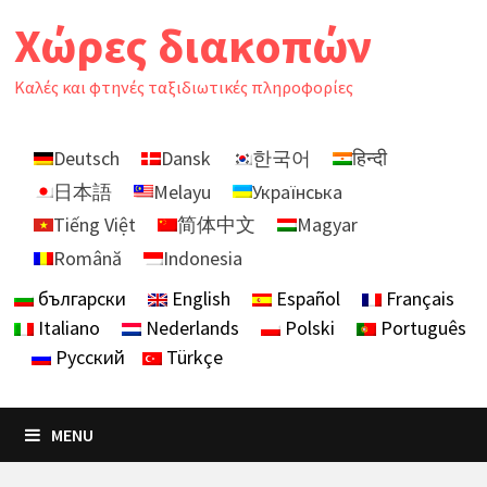
Skip
Χώρες διακοπών
to
content
Καλές και φτηνές ταξιδιωτικές πληροφορίες
Deutsch
Dansk
한국어
हिन्दी
日本語
Melayu
Українська
Tiếng Việt
简体中文
Magyar
Română
Indonesia
български
English
Español
Français
Italiano
Nederlands
Polski
Português
Русский
Türkçe
MENU