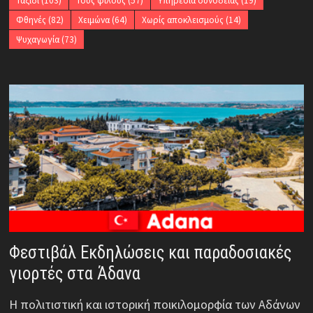
Ταξίδι
(103)
Τους φίλους
(57)
Υπηρεσία συνοδείας
(19)
Φθηνές
(82)
Χειμώνα
(64)
Χωρίς αποκλεισμούς
(14)
Ψυχαγωγία
(73)
Φεστιβάλ Εκδηλώσεις και παραδοσιακές
γιορτές στα Άδανα
Η πολιτιστική και ιστορική ποικιλομορφία των Αδάνων