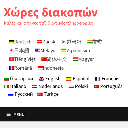
Skip
Χώρες διακοπών
to
content
Καλές και φτηνές ταξιδιωτικές πληροφορίες
Deutsch
Dansk
한국어
हिन्दी
日本語
Melayu
Українська
Tiếng Việt
简体中文
Magyar
Română
Indonesia
български
English
Español
Français
Italiano
Nederlands
Polski
Português
Русский
Türkçe
MENU