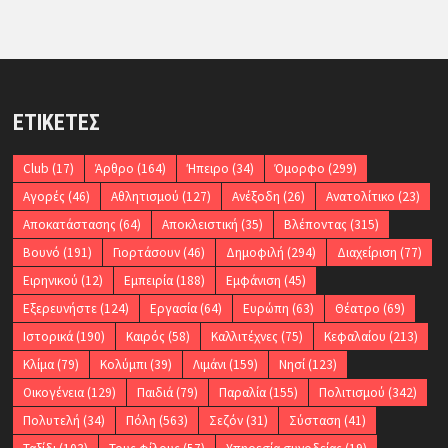
ΕΤΙΚΈΤΕΣ
Club
(17)
Άρθρο
(164)
Ήπειρο
(34)
Όμορφο
(299)
Αγορές
(46)
Αθλητισμού
(127)
Ανέξοδη
(26)
Ανατολίτικο
(23)
Αποκατάστασης
(64)
Αποκλειστική
(35)
Βλέποντας
(315)
Βουνό
(191)
Γιορτάσουν
(46)
Δημοφιλή
(294)
Διαχείριση
(77)
Ειρηνικού
(12)
Εμπειρία
(188)
Εμφάνιση
(45)
Εξερευνήστε
(124)
Εργασία
(64)
Ευρώπη
(63)
Θέατρο
(69)
Ιστορικά
(190)
Καιρός
(58)
Καλλιτέχνες
(75)
Κεφαλαίου
(213)
Κλίμα
(79)
Κολύμπι
(39)
Λιμάνι
(159)
Νησί
(123)
Οικογένεια
(129)
Παιδιά
(79)
Παραλία
(155)
Πολιτισμού
(342)
Πολυτελή
(34)
Πόλη
(563)
Σεζόν
(31)
Σύσταση
(41)