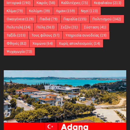
Ιστορικά
(190)
Καιρός
(58)
Καλλιτέχνες
(75)
Κεφαλαίου
(213)
Κλίμα
(79)
Κολύμπι
(39)
Λιμάνι
(159)
Νησί
(123)
Οικογένεια
(129)
Παιδιά
(79)
Παραλία
(155)
Πολιτισμού
(342)
Πολυτελή
(34)
Πόλη
(563)
Σεζόν
(31)
Σύσταση
(41)
Ταξίδι
(103)
Τους φίλους
(57)
Υπηρεσία συνοδείας
(19)
Φθηνές
(82)
Χειμώνα
(64)
Χωρίς αποκλεισμούς
(14)
Ψυχαγωγία
(73)