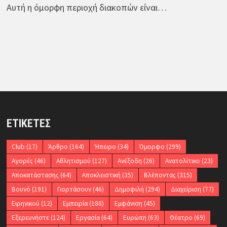
Αυτή η όμορφη περιοχή διακοπών είναι…
ΕΤΙΚΈΤΕΣ
Club
(17)
Άρθρο
(164)
Ήπειρο
(34)
Όμορφο
(299)
Αγορές
(46)
Αθλητισμού
(127)
Ανέξοδη
(26)
Ανατολίτικο
(23)
Αποκατάστασης
(64)
Αποκλειστική
(35)
Βλέποντας
(315)
Βουνό
(191)
Γιορτάσουν
(46)
Δημοφιλή
(294)
Διαχείριση
(77)
Ειρηνικού
(12)
Εμπειρία
(188)
Εμφάνιση
(45)
Εξερευνήστε
(124)
Εργασία
(64)
Ευρώπη
(63)
Θέατρο
(69)