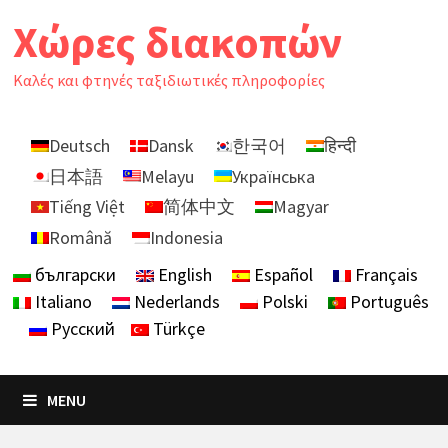
Skip
Χώρες διακοπών
to
content
Καλές και φτηνές ταξιδιωτικές πληροφορίες
Deutsch
Dansk
한국어
हिन्दी
日本語
Melayu
Українська
Tiếng Việt
简体中文
Magyar
Română
Indonesia
български
English
Español
Français
Italiano
Nederlands
Polski
Português
Русский
Türkçe
MENU