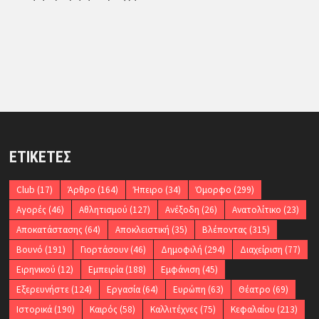
ΕΤΙΚΈΤΕΣ
Club
(17)
Άρθρο
(164)
Ήπειρο
(34)
Όμορφο
(299)
Αγορές
(46)
Αθλητισμού
(127)
Ανέξοδη
(26)
Ανατολίτικο
(23)
Αποκατάστασης
(64)
Αποκλειστική
(35)
Βλέποντας
(315)
Βουνό
(191)
Γιορτάσουν
(46)
Δημοφιλή
(294)
Διαχείριση
(77)
Ειρηνικού
(12)
Εμπειρία
(188)
Εμφάνιση
(45)
Εξερευνήστε
(124)
Εργασία
(64)
Ευρώπη
(63)
Θέατρο
(69)
Ιστορικά
(190)
Καιρός
(58)
Καλλιτέχνες
(75)
Κεφαλαίου
(213)