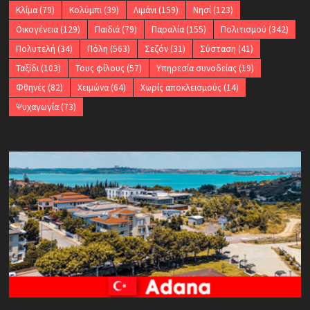
Κλίμα
(79)
Κολύμπι
(39)
Λιμάνι
(159)
Νησί
(123)
Οικογένεια
(129)
Παιδιά
(79)
Παραλία
(155)
Πολιτισμού
(342)
Πολυτελή
(34)
Πόλη
(563)
Σεζόν
(31)
Σύσταση
(41)
Ταξίδι
(103)
Τους φίλους
(57)
Υπηρεσία συνοδείας
(19)
Φθηνές
(82)
Χειμώνα
(64)
Χωρίς αποκλεισμούς
(14)
Ψυχαγωγία
(73)