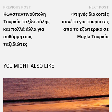
Πλοήγηση
Previous
N
PREVIOUS POST
NEXT POST
post:
p
Κωνσταντινούπολη
Φτηνές διακοπές
άρθρων
Τουρκία ταξίδι πόλης
πακέτο για τουρίστες
και πολλά άλλα για
από το εξωτερικό σε
αυθόρμητους
Mugla Τουρκία
ταξιδιώτες
YOU MIGHT ALSO LIKE