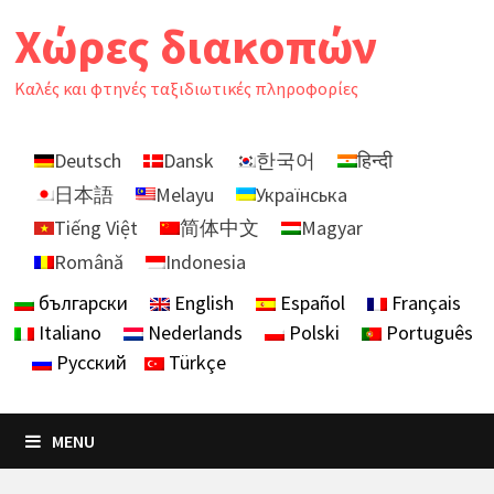
Skip
Χώρες διακοπών
to
content
Καλές και φτηνές ταξιδιωτικές πληροφορίες
Deutsch
Dansk
한국어
हिन्दी
日本語
Melayu
Українська
Tiếng Việt
简体中文
Magyar
Română
Indonesia
български
English
Español
Français
Italiano
Nederlands
Polski
Português
Русский
Türkçe
MENU