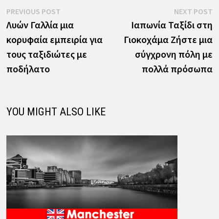
Πλοήγηση
Previous
N
PREVIOUS POST
NEXT POST
post:
p
Λυών Γαλλία μια
Ιαπωνία Ταξίδι στη
άρθρων
κορυφαία εμπειρία για
Γιοκοχάμα Ζήστε μια
τους ταξιδιώτες με
σύγχρονη πόλη με
ποδήλατο
πολλά πρόσωπα
YOU MIGHT ALSO LIKE