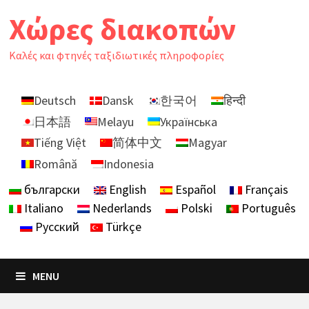
Skip
Χώρες διακοπών
to
content
Καλές και φτηνές ταξιδιωτικές πληροφορίες
Deutsch
Dansk
한국어
हिन्दी
日本語
Melayu
Українська
Tiếng Việt
简体中文
Magyar
Română
Indonesia
български
English
Español
Français
Italiano
Nederlands
Polski
Português
Русский
Türkçe
MENU