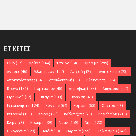
ΕΤΙΚΈΤΕΣ
Club
(17)
Άρθρο
(164)
Ήπειρο
(34)
Όμορφο
(299)
Αγορές
(46)
Αθλητισμού
(127)
Ανέξοδη
(26)
Ανατολίτικο
(23)
Αποκατάστασης
(64)
Αποκλειστική
(35)
Βλέποντας
(315)
Βουνό
(191)
Γιορτάσουν
(46)
Δημοφιλή
(294)
Διαχείριση
(77)
Ειρηνικού
(12)
Εμπειρία
(188)
Εμφάνιση
(45)
Εξερευνήστε
(124)
Εργασία
(64)
Ευρώπη
(63)
Θέατρο
(69)
Ιστορικά
(190)
Καιρός
(58)
Καλλιτέχνες
(75)
Κεφαλαίου
(213)
Κλίμα
(79)
Κολύμπι
(39)
Λιμάνι
(159)
Νησί
(123)
Οικογένεια
(129)
Παιδιά
(79)
Παραλία
(155)
Πολιτισμού
(342)