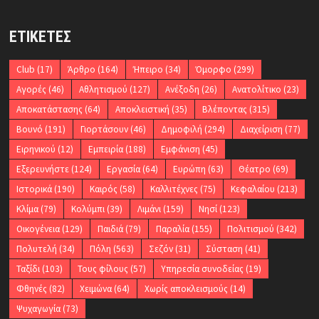
ΕΤΙΚΈΤΕΣ
Club
(17)
Άρθρο
(164)
Ήπειρο
(34)
Όμορφο
(299)
Αγορές
(46)
Αθλητισμού
(127)
Ανέξοδη
(26)
Ανατολίτικο
(23)
Αποκατάστασης
(64)
Αποκλειστική
(35)
Βλέποντας
(315)
Βουνό
(191)
Γιορτάσουν
(46)
Δημοφιλή
(294)
Διαχείριση
(77)
Ειρηνικού
(12)
Εμπειρία
(188)
Εμφάνιση
(45)
Εξερευνήστε
(124)
Εργασία
(64)
Ευρώπη
(63)
Θέατρο
(69)
Ιστορικά
(190)
Καιρός
(58)
Καλλιτέχνες
(75)
Κεφαλαίου
(213)
Κλίμα
(79)
Κολύμπι
(39)
Λιμάνι
(159)
Νησί
(123)
Οικογένεια
(129)
Παιδιά
(79)
Παραλία
(155)
Πολιτισμού
(342)
Πολυτελή
(34)
Πόλη
(563)
Σεζόν
(31)
Σύσταση
(41)
Ταξίδι
(103)
Τους φίλους
(57)
Υπηρεσία συνοδείας
(19)
Φθηνές
(82)
Χειμώνα
(64)
Χωρίς αποκλεισμούς
(14)
Ψυχαγωγία
(73)