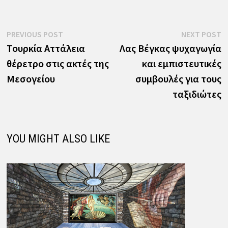
Πλοήγηση
Previous
N
PREVIOUS POST
NEXT POST
post:
p
Τουρκία Αττάλεια
Λας Βέγκας ψυχαγωγία
άρθρων
θέρετρο στις ακτές της
και εμπιστευτικές
Μεσογείου
συμβουλές για τους
ταξιδιώτες
YOU MIGHT ALSO LIKE