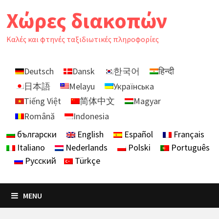
Skip
Χώρες διακοπών
to
content
Καλές και φτηνές ταξιδιωτικές πληροφορίες
Deutsch
Dansk
한국어
हिन्दी
日本語
Melayu
Українська
Tiếng Việt
简体中文
Magyar
Română
Indonesia
български
English
Español
Français
Italiano
Nederlands
Polski
Português
Русский
Türkçe
MENU