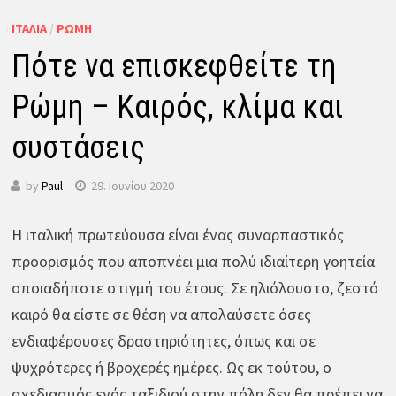
ΙΤΑΛΊΑ
/
ΡΏΜΗ
Πότε να επισκεφθείτε τη
Ρώμη – Καιρός, κλίμα και
συστάσεις
by
Paul
29. Ιουνίου 2020
Η ιταλική πρωτεύουσα είναι ένας συναρπαστικός
προορισμός που αποπνέει μια πολύ ιδιαίτερη γοητεία
οποιαδήποτε στιγμή του έτους. Σε ηλιόλουστο, ζεστό
καιρό θα είστε σε θέση να απολαύσετε όσες
ενδιαφέρουσες δραστηριότητες, όπως και σε
ψυχρότερες ή βροχερές ημέρες. Ως εκ τούτου, ο
σχεδιασμός ενός ταξιδιού στην πόλη δεν θα πρέπει να