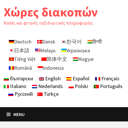
Skip
Χώρες διακοπών
to
content
Καλές και φτηνές ταξιδιωτικές πληροφορίες
Deutsch
Dansk
한국어
हिन्दी
日本語
Melayu
Українська
Tiếng Việt
简体中文
Magyar
Română
Indonesia
български
English
Español
Français
Italiano
Nederlands
Polski
Português
Русский
Türkçe
MENU