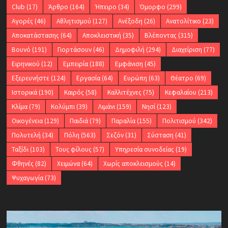
Club
(17)
Άρθρο
(164)
Ήπειρο
(34)
Όμορφο
(299)
Αγορές
(46)
Αθλητισμού
(127)
Ανέξοδη
(26)
Ανατολίτικο
(23)
Αποκατάστασης
(64)
Αποκλειστική
(35)
Βλέποντας
(315)
Βουνό
(191)
Γιορτάσουν
(46)
Δημοφιλή
(294)
Διαχείριση
(77)
Ειρηνικού
(12)
Εμπειρία
(188)
Εμφάνιση
(45)
Εξερευνήστε
(124)
Εργασία
(64)
Ευρώπη
(63)
Θέατρο
(69)
Ιστορικά
(190)
Καιρός
(58)
Καλλιτέχνες
(75)
Κεφαλαίου
(213)
Κλίμα
(79)
Κολύμπι
(39)
Λιμάνι
(159)
Νησί
(123)
Οικογένεια
(129)
Παιδιά
(79)
Παραλία
(155)
Πολιτισμού
(342)
Πολυτελή
(34)
Πόλη
(563)
Σεζόν
(31)
Σύσταση
(41)
Ταξίδι
(103)
Τους φίλους
(57)
Υπηρεσία συνοδείας
(19)
Φθηνές
(82)
Χειμώνα
(64)
Χωρίς αποκλεισμούς
(14)
Ψυχαγωγία
(73)