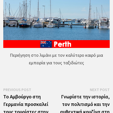
Περιήγηση στο λιμάνι με τον καλύτερο καιρό μια
εμπειρία για τους ταξιδιώτες
Πλοήγηση
Previous
N
PREVIOUS POST
NEXT POST
post:
p
Το Αμβούργο στη
Γνωρίστε την ιστορία,
άρθρων
Γερμανία προσκαλεί
τον πολιτισμό και την
τους τουρίστες στην
αυθεντική κουζίνα στη