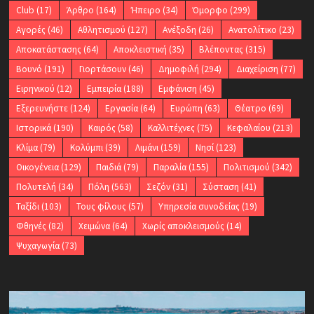
Club
(17)
Άρθρο
(164)
Ήπειρο
(34)
Όμορφο
(299)
Αγορές
(46)
Αθλητισμού
(127)
Ανέξοδη
(26)
Ανατολίτικο
(23)
Αποκατάστασης
(64)
Αποκλειστική
(35)
Βλέποντας
(315)
Βουνό
(191)
Γιορτάσουν
(46)
Δημοφιλή
(294)
Διαχείριση
(77)
Ειρηνικού
(12)
Εμπειρία
(188)
Εμφάνιση
(45)
Εξερευνήστε
(124)
Εργασία
(64)
Ευρώπη
(63)
Θέατρο
(69)
Ιστορικά
(190)
Καιρός
(58)
Καλλιτέχνες
(75)
Κεφαλαίου
(213)
Κλίμα
(79)
Κολύμπι
(39)
Λιμάνι
(159)
Νησί
(123)
Οικογένεια
(129)
Παιδιά
(79)
Παραλία
(155)
Πολιτισμού
(342)
Πολυτελή
(34)
Πόλη
(563)
Σεζόν
(31)
Σύσταση
(41)
Ταξίδι
(103)
Τους φίλους
(57)
Υπηρεσία συνοδείας
(19)
Φθηνές
(82)
Χειμώνα
(64)
Χωρίς αποκλεισμούς
(14)
Ψυχαγωγία
(73)