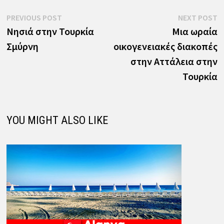
Πλοήγηση
Previous
N
PREVIOUS POST
NEXT POST
post:
p
Νησιά στην Τουρκία
Μια ωραία
άρθρων
Σμύρνη
οικογενειακές διακοπές
στην Αττάλεια στην
Τουρκία
YOU MIGHT ALSO LIKE