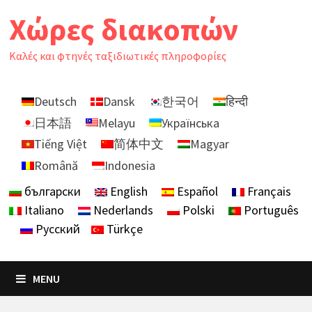
Skip
Χώρες διακοπών
to
content
Καλές και φτηνές ταξιδιωτικές πληροφορίες
Deutsch
Dansk
한국어
हिन्दी
日本語
Melayu
Українська
Tiếng Việt
简体中文
Magyar
Română
Indonesia
български
English
Español
Français
Italiano
Nederlands
Polski
Português
Русский
Türkçe
MENU