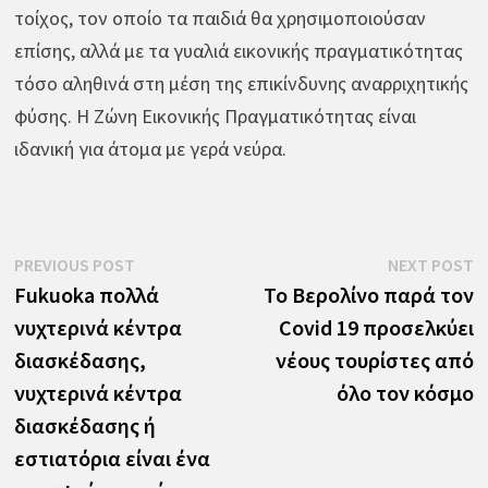
τοίχος, τον οποίο τα παιδιά θα χρησιμοποιούσαν
επίσης, αλλά με τα γυαλιά εικονικής πραγματικότητας
τόσο αληθινά στη μέση της επικίνδυνης αναρριχητικής
φύσης. Η Ζώνη Εικονικής Πραγματικότητας είναι
ιδανική για άτομα με γερά νεύρα.
Πλοήγηση
Previous
N
PREVIOUS POST
NEXT POST
post:
p
Fukuoka πολλά
Το Βερολίνο παρά τον
άρθρων
νυχτερινά κέντρα
Covid 19 προσελκύει
διασκέδασης,
νέους τουρίστες από
νυχτερινά κέντρα
όλο τον κόσμο
διασκέδασης ή
εστιατόρια είναι ένα