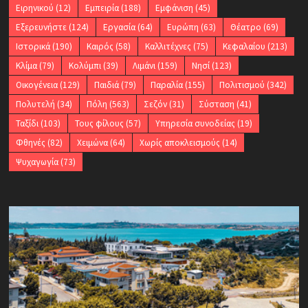
Ειρηνικού
(12)
Εμπειρία
(188)
Εμφάνιση
(45)
Εξερευνήστε
(124)
Εργασία
(64)
Ευρώπη
(63)
Θέατρο
(69)
Ιστορικά
(190)
Καιρός
(58)
Καλλιτέχνες
(75)
Κεφαλαίου
(213)
Κλίμα
(79)
Κολύμπι
(39)
Λιμάνι
(159)
Νησί
(123)
Οικογένεια
(129)
Παιδιά
(79)
Παραλία
(155)
Πολιτισμού
(342)
Πολυτελή
(34)
Πόλη
(563)
Σεζόν
(31)
Σύσταση
(41)
Ταξίδι
(103)
Τους φίλους
(57)
Υπηρεσία συνοδείας
(19)
Φθηνές
(82)
Χειμώνα
(64)
Χωρίς αποκλεισμούς
(14)
Ψυχαγωγία
(73)