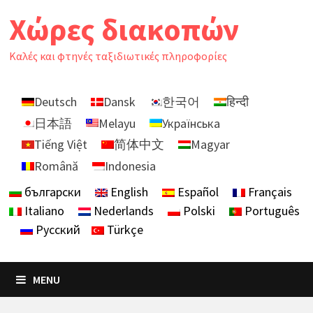
Skip
Χώρες διακοπών
to
content
Καλές και φτηνές ταξιδιωτικές πληροφορίες
Deutsch
Dansk
한국어
हिन्दी
日本語
Melayu
Українська
Tiếng Việt
简体中文
Magyar
Română
Indonesia
български
English
Español
Français
Italiano
Nederlands
Polski
Português
Русский
Türkçe
MENU