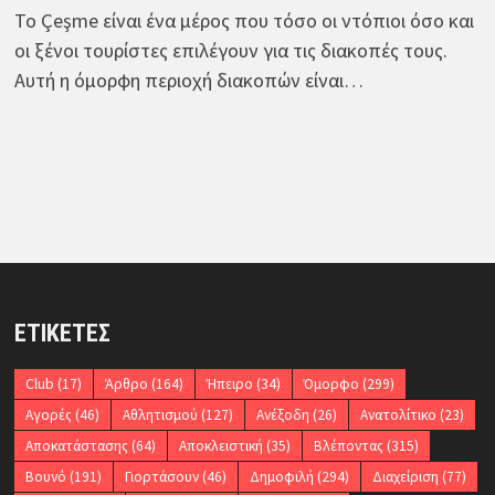
Το Çeşme είναι ένα μέρος που τόσο οι ντόπιοι όσο και
οι ξένοι τουρίστες επιλέγουν για τις διακοπές τους.
Αυτή η όμορφη περιοχή διακοπών είναι…
ΕΤΙΚΈΤΕΣ
Club
(17)
Άρθρο
(164)
Ήπειρο
(34)
Όμορφο
(299)
Αγορές
(46)
Αθλητισμού
(127)
Ανέξοδη
(26)
Ανατολίτικο
(23)
Αποκατάστασης
(64)
Αποκλειστική
(35)
Βλέποντας
(315)
Βουνό
(191)
Γιορτάσουν
(46)
Δημοφιλή
(294)
Διαχείριση
(77)