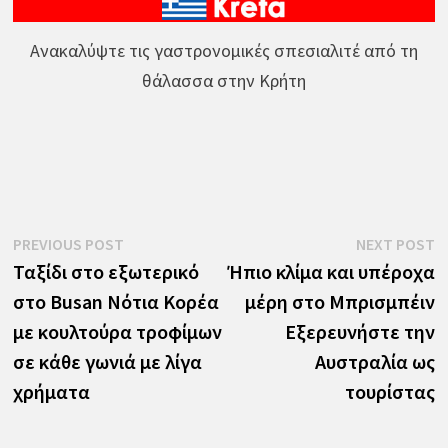
Ανακαλύψτε τις γαστρονομικές σπεσιαλιτέ από τη
θάλασσα στην Κρήτη
Πλοήγηση
Previous
N
PREVIOUS POST
NEXT POST
post:
p
Ταξίδι στο εξωτερικό
Ήπιο κλίμα και υπέροχα
άρθρων
στο Busan Νότια Κορέα
μέρη στο Μπρισμπέιν
με κουλτούρα τροφίμων
Εξερευνήστε την
σε κάθε γωνιά με λίγα
Αυστραλία ως
χρήματα
τουρίστας