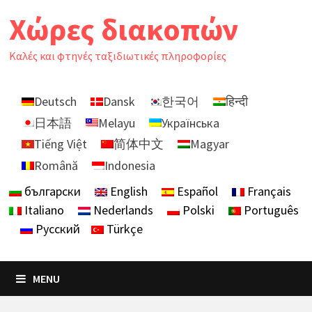
Skip
Χώρες διακοπών
to
content
Καλές και φτηνές ταξιδιωτικές πληροφορίες
Deutsch
Dansk
한국어
हिन्दी
日本語
Melayu
Українська
Tiếng Việt
简体中文
Magyar
Română
Indonesia
български
English
Español
Français
Italiano
Nederlands
Polski
Português
Русский
Türkçe
MENU