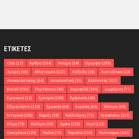
ΕΤΙΚΈΤΕΣ
Club
(17)
Άρθρο
(164)
Ήπειρο
(34)
Όμορφο
(299)
Αγορές
(46)
Αθλητισμού
(127)
Ανέξοδη
(26)
Ανατολίτικο
(23)
Αποκατάστασης
(64)
Αποκλειστική
(35)
Βλέποντας
(315)
Βουνό
(191)
Γιορτάσουν
(46)
Δημοφιλή
(294)
Διαχείριση
(77)
Ειρηνικού
(12)
Εμπειρία
(188)
Εμφάνιση
(45)
Εξερευνήστε
(124)
Εργασία
(64)
Ευρώπη
(63)
Θέατρο
(69)
Ιστορικά
(190)
Καιρός
(58)
Καλλιτέχνες
(75)
Κεφαλαίου
(213)
Κλίμα
(79)
Κολύμπι
(39)
Λιμάνι
(159)
Νησί
(123)
Οικογένεια
(129)
Παιδιά
(79)
Παραλία
(155)
Πολιτισμού
(342)