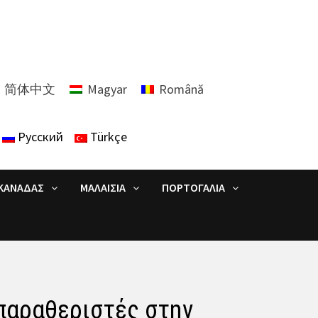
简体中文
Magyar
Română
Русский
Türkçe
ΚΑΝΑΔΆΣ
ΜΑΛΑΙΣΊΑ
ΠΟΡΤΟΓΑΛΊΑ
 παραθεριστές στην