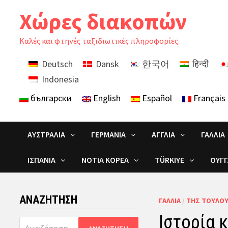
Skip
Χώρες διακοπών
to
content
Καλές και φτηνές ταξιδιωτικές πληροφορίες
Deutsch
Dansk
한국어
हिन्दी
Indonesia
български
English
Español
Français
ΑΥΣΤΡΑΛΊΑ
ΓΕΡΜΑΝΊΑ
ΑΓΓΛΊΑ
ΓΑΛΛΊΑ
ΙΣΠΑΝΊΑ
ΝΌΤΙΑ ΚΟΡΈΑ
TÜRKIYE
ΟΥΓΓ
ΑΝΑΖΉΤΗΣΗ
ΓΑΛΛΊΑ
/
ΤΗΣ ΤΟΥΛΟ
Ιστορία 
Αναζήτηση