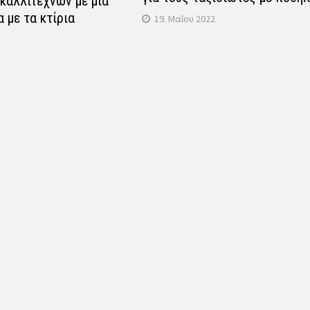
 καλλιτεχνών με μια
α με τα κτίρια
19. Μαΐου 2022