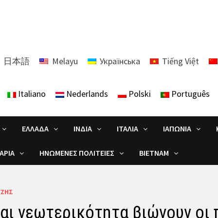
日本語
Melayu
Українська
Tiếng Việt
Italiano
Nederlands
Polski
Português
ΕΛΛΆΔΑ
ΙΝΔΊΑ
ΙΤΑΛΊΑ
ΙΑΠΩΝΊΑ
ΑΡΊΑ
ΗΝΩΜΈΝΕΣ ΠΟΛΙΤΕΊΕΣ
ΒΙΕΤΝΆΜ
ΎΖΗΣ
και νεωτερικότητα βιώνουν οι