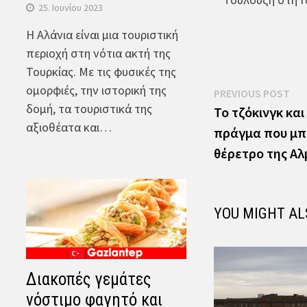
25. Ιουνίου 2023
Η Αλάνια είναι μια τουριστική
περιοχή στη νότια ακτή της
Τουρκίας. Με τις φυσικές της
ομορφιές, την ιστορική της
Πλοήγηση
Pre
PREVIOUS POST
δομή, τα τουριστικά της
pos
Το τζόκινγκ και
άρθρων
αξιοθέατα και…
πράγμα που μπ
θέρετρο της Α
YOU MIGHT AL
Διακοπές γεμάτες
νόστιμο φαγητό και