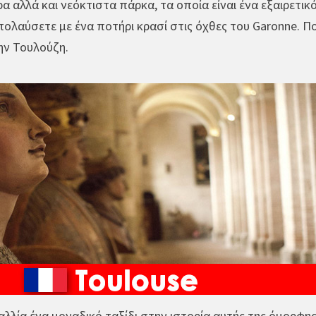
α αλλά και νεόκτιστα πάρκα, τα οποία είναι ένα εξαιρετικ
πολαύσετε με ένα ποτήρι κρασί στις όχθες του Garonne. Π
ην Τουλούζη.
αλλία ένα μοναδικό ταξίδι στην ιστορία αυτής της όμορφη