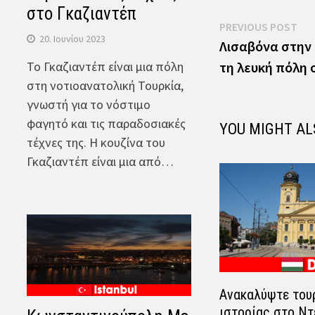
στο Γκαζιαντέπ
Πλοήγηση
Pre
PREVIOUS POST
20. Ιουνίου 2023
pos
Λισαβόνα στην 
άρθρων
Το Γκαζιαντέπ είναι μια πόλη
τη λευκή πόλη 
στη νοτιοανατολική Τουρκία,
γνωστή για το νόστιμο
φαγητό και τις παραδοσιακές
YOU MIGHT AL
τέχνες της. Η κουζίνα του
Γκαζιαντέπ είναι μια από…
Ανακαλύψτε τουρ
ιστορίας στο Ντ