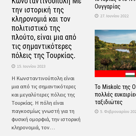
Κωνσταντινούπολη Με
Ουγγαρίας
την ιστορική της
27. Ιουνίου 2022
κληρονομιά και τον
πολιτιστικό της
πλούτο, είναι μια από
τις σημαντικότερες
πόλεις της Τουρκίας.
15. Ιουνίου 2023
Η Κωνσταντινούπολη είναι
μια από τις σημαντικότερες
Το Miskolc της 
πολλές ευκαιρίε
και μεγαλύτερες πόλεις της
ταξιδιώτες
Τουρκίας. Η πόλη είναι
παγκοσμίως γνωστή για τη
5. Φεβρουαρίου 20
φυσική ομορφιά, την ιστορική
κληρονομιά, τον…