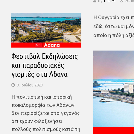
by
Tina M.
20. Ι
Η Ουγγαρία έχει 
εδώ, έστω και μό
οποίο η πόλη αξίζ
Φεστιβάλ Εκδηλώσεις
και παραδοσιακές
γιορτές στα Άδανα
3. Ιουλίου 2023
Η πολιτιστική και ιστορική
ποικιλομορφία των Αδάνων
δεν περιορίζεται στο γεγονός
ότι έχουν φιλοξενήσει
πολλούς πολιτισμούς κατά τη