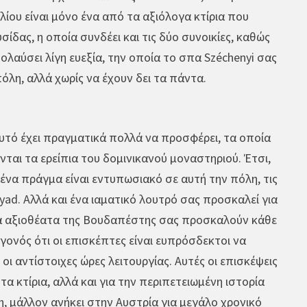
ίου είναι μόνο ένα από τα αξιόλογα κτίρια που
ίδας, η οποία συνδέει και τις δύο συνοικίες, καθώς
ολαύσει λίγη ευεξία, την οποία το σπα Széchenyi σας
όλη, αλλά χωρίς να έχουν δει τα πάντα.
Αυτό έχει πραγματικά πολλά να προσφέρει, τα οποία
ται τα ερείπια του δομινικανού μοναστηριού. Έτσι,
 ένα πράγμα είναι εντυπωσιακό σε αυτή την πόλη, τις
ad. Αλλά και ένα ιαματικό λουτρό σας προσκαλεί για
 Τα αξιοθέατα της Βουδαπέστης σας προσκαλούν κάθε
εγονός ότι οι επισκέπτες είναι ευπρόσδεκτοι να
οι αντίστοιχες ώρες λειτουργίας. Αυτές οι επισκέψεις
α κτίρια, αλλά και για την περιπετειωμένη ιστορία
η, μάλλον ανήκει στην Αυστρία για μεγάλο χρονικό