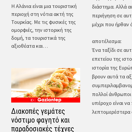
Η Αλάνια είναι μια τουριστική
διάστημα. Αλλά α
περιοχή στη νότια ακτή της
περιήγηση σε αυτή
Τουρκίας. Με τις φυσικές της
μέχρι που ήρθαν 
ομορφιές, την ιστορική της
δομή, τα τουριστικά της
αποτέλεσμα:
αξιοθέατα και…
Ένα ταξίδι σε αυ
επετείου της ιστο
ιστορία της Ευρώ
βρουν αυτά τα αξ
συμπεριλαμβανομέ
πολλοί άνθρωποι 
υπέροχο είναι να
Διακοπές γεμάτες
λεπτομερέστερα σε
νόστιμο φαγητό και
παραδοσιακές τέχνες