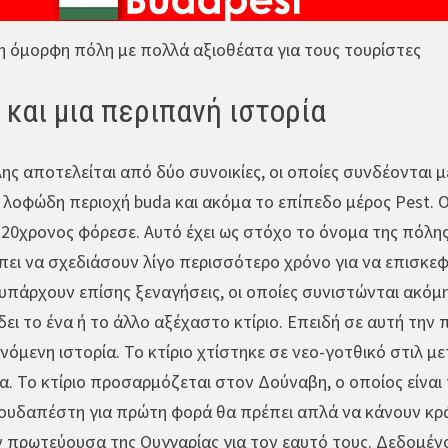
 όμορφη πόλη με πολλά αξιοθέατα για τους τουρίστες
και μια περιπανή ιστορία
ης αποτελείται από δύο συνοικίες, οι οποίες συνδέονται 
 λοφώδη περιοχή buda και ακόμα το επίπεδο μέρος Pest. 
20χρονος φόρεσε. Αυτό έχει ως στόχο το όνομα της πόλης
έπει να σχεδιάσουν λίγο περισσότερο χρόνο για να επισκ
 υπάρχουν επίσης ξεναγήσεις, οι οποίες συνιστώνται ακόμη 
δει το ένα ή το άλλο αξέχαστο κτίριο. Επειδή σε αυτή την π
νόμενη ιστορία. Το κτίριο χτίστηκε σε νεο-γοτθικό στιλ με
α. Το κτίριο προσαρμόζεται στον Δούναβη, ο οποίος είναι
ουδαπέστη για πρώτη φορά θα πρέπει απλά να κάνουν κράτ
 πρωτεύουσα της Ουγγαρίας για τον εαυτό τους. Δεδομέν