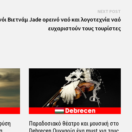
Next
NEXT POST
post:
νόι Βιετνάμ Jade ορεινό ναό και λογοτεχνία ναό
ευχαριστούν τους τουρίστες
φύση
Παραδοσιακό θέατρο και μουσική στο
α
Debrecen Ουγγαρία ένα must για τους