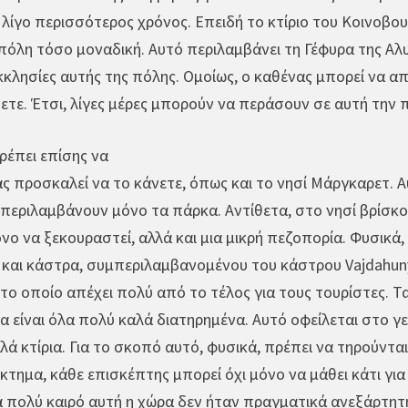
λίγο περισσότερος χρόνος. Επειδή το κτίριο του Κοινοβουλ
πόλη τόσο μοναδική. Αυτό περιλαμβάνει τη Γέφυρα της Αλυσ
κκλησίες αυτής της πόλης. Ομοίως, ο καθένας μπορεί να απ
ετε. Έτσι, λίγες μέρες μπορούν να περάσουν σε αυτή την π
έπει επίσης να
ας προσκαλεί να το κάνετε, όπως και το νησί Μάργκαρετ. 
 περιλαμβάνουν μόνο τα πάρκα. Αντίθετα, στο νησί βρίσκον
νο να ξεκουραστεί, αλλά και μια μικρή πεζοπορία. Φυσικά,
 και κάστρα, συμπεριλαμβανομένου του κάστρου Vajdahuny
το οποίο απέχει πολύ από το τέλος για τους τουρίστες.
ια είναι όλα πολύ καλά διατηρημένα. Αυτό οφείλεται στο γ
 κτίρια. Για το σκοπό αυτό, φυσικά, πρέπει να τηρούνται 
τημα, κάθε επισκέπτης μπορεί όχι μόνο να μάθει κάτι για τ
ια πολύ καιρό αυτή η χώρα δεν ήταν πραγματικά ανεξάρτητ