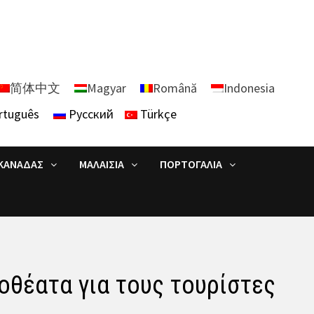
简体中文
Magyar
Română
Indonesia
rtuguês
Русский
Türkçe
ΚΑΝΑΔΆΣ
ΜΑΛΑΙΣΊΑ
ΠΟΡΤΟΓΑΛΊΑ
οθέατα για τους τουρίστες