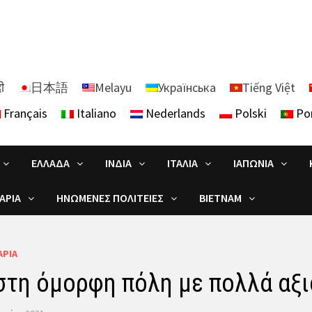
दी
日本語
Melayu
Українська
Tiếng Việt
Français
Italiano
Nederlands
Polski
Po
ΕΛΛΆΔΑ
ΙΝΔΊΑ
ΙΤΑΛΊΑ
ΙΑΠΩΝΊΑ
ΑΡΊΑ
ΗΝΩΜΈΝΕΣ ΠΟΛΙΤΕΊΕΣ
ΒΙΕΤΝΆΜ
ΑΡΊΑ
τη όμορφη πόλη με πολλά αξι