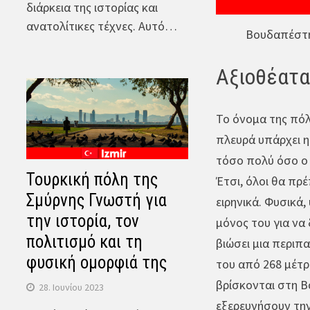
διάρκεια της ιστορίας και
ανατολίτικες τέχνες. Αυτό…
Βουδαπέστη
Αξιοθέατα 
Το όνομα της πόλ
πλευρά υπάρχει η
τόσο πολύ όσο ο 
Τουρκική πόλη της
Έτσι, όλοι θα πρ
Σμύρνης Γνωστή για
ειρηνικά. Φυσικά,
την ιστορία, τον
μόνος του για να 
πολιτισμό και τη
βιώσει μια περιπα
φυσική ομορφιά της
του από 268 μέτρ
βρίσκονται στη Β
28. Ιουνίου 2023
εξερευνήσουν την