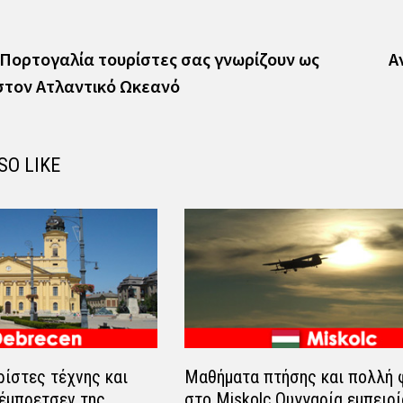
vious
t:
Πορτογαλία τουρίστες σας γνωρίζουν ως
Α
στον Ατλαντικό Ωκεανό
SO LIKE
ίστες τέχνης και
Μαθήματα πτήσης και πολλή 
έμπρετσεν της
στο Miskolc Ουγγαρία εμπειρί