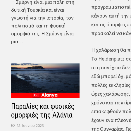
Η Σμύρνη είναι μια πόλη στη
προγραμματιστεί 
δυτική Τουρκία και είναι
κάνουν αυτή την 
γνωστή για την ιστορία, τον
και τις όμορφες ε
πολιτισμό και τη φυσική
προσκαλεί να κάν
ομορφιά της. Η Σμύρνη είναι
μια…
Η χαλάρωση θα πρ
Το Heldenplatz σ
στη συνέχεια δεν
εδώ μπορεί όχι μό
πολλές εκκλησίες
ώρες χαλάρωσης, 
χρόνο και τα κτίρ
Παραλίες και φυσικές
επισκεφθούν πολλά
ομορφιές της Αλάνια
έχουν ένα πλεονέκ
25. Ιουνίου 2023
της Ουγγαρίας. Γ