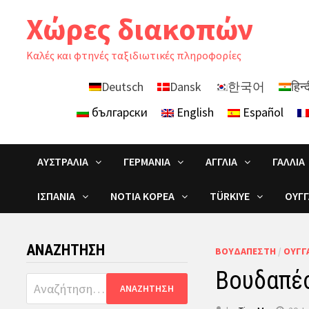
Skip
Χώρες διακοπών
to
content
Καλές και φτηνές ταξιδιωτικές πληροφορίες
Deutsch
Dansk
한국어
हिन्
български
English
Español
ΑΥΣΤΡΑΛΊΑ
ΓΕΡΜΑΝΊΑ
ΑΓΓΛΊΑ
ΓΑΛΛΊΑ
ΙΣΠΑΝΊΑ
ΝΌΤΙΑ ΚΟΡΈΑ
TÜRKIYE
ΟΥΓΓ
ΑΝΑΖΉΤΗΣΗ
ΒΟΥΔΑΠΈΣΤΗ
/
ΟΥΓΓ
Βουδαπέσ
Αναζήτηση
για: