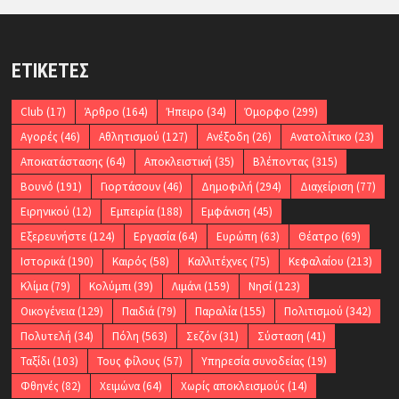
ΕΤΙΚΈΤΕΣ
Club
(17)
Άρθρο
(164)
Ήπειρο
(34)
Όμορφο
(299)
Αγορές
(46)
Αθλητισμού
(127)
Ανέξοδη
(26)
Ανατολίτικο
(23)
Αποκατάστασης
(64)
Αποκλειστική
(35)
Βλέποντας
(315)
Βουνό
(191)
Γιορτάσουν
(46)
Δημοφιλή
(294)
Διαχείριση
(77)
Ειρηνικού
(12)
Εμπειρία
(188)
Εμφάνιση
(45)
Εξερευνήστε
(124)
Εργασία
(64)
Ευρώπη
(63)
Θέατρο
(69)
Ιστορικά
(190)
Καιρός
(58)
Καλλιτέχνες
(75)
Κεφαλαίου
(213)
Κλίμα
(79)
Κολύμπι
(39)
Λιμάνι
(159)
Νησί
(123)
Οικογένεια
(129)
Παιδιά
(79)
Παραλία
(155)
Πολιτισμού
(342)
Πολυτελή
(34)
Πόλη
(563)
Σεζόν
(31)
Σύσταση
(41)
Ταξίδι
(103)
Τους φίλους
(57)
Υπηρεσία συνοδείας
(19)
Φθηνές
(82)
Χειμώνα
(64)
Χωρίς αποκλεισμούς
(14)