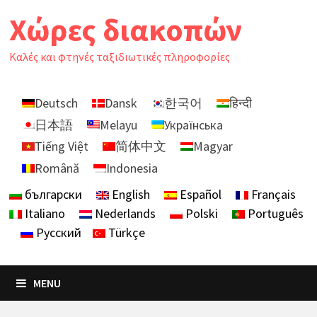
Skip
Χώρες διακοπών
to
content
Καλές και φτηνές ταξιδιωτικές πληροφορίες
Deutsch
Dansk
한국어
हिन्दी
日本語
Melayu
Українська
Tiếng Việt
简体中文
Magyar
Română
Indonesia
български
English
Español
Français
Italiano
Nederlands
Polski
Português
Русский
Türkçe
MENU