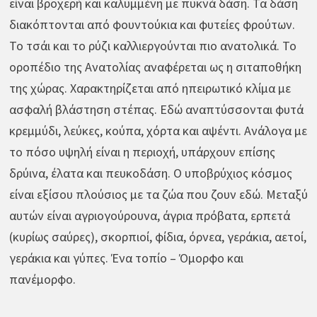
είναι βροχερή και καλυμμένη με πυκνά δάση. Τα δάση
διακόπτονται από φουντούκια και φυτείες φρούτων.
Το τσάι και το ρύζι καλλιεργούνται πιο ανατολικά. Το
οροπέδιο της Ανατολίας αναφέρεται ως η σιταποθήκη
της χώρας. Χαρακτηρίζεται από ηπειρωτικό κλίμα με
ασφαλή βλάστηση στέπας. Εδώ αναπτύσσονται φυτά
κρεμμύδι, λεύκες, κούπα, χόρτα και αψέντι. Ανάλογα με
το πόσο υψηλή είναι η περιοχή, υπάρχουν επίσης
δρύινα, έλατα και πευκοδάση. Ο υποβρύχιος κόσμος
είναι εξίσου πλούσιος με τα ζώα που ζουν εδώ. Μεταξύ
αυτών είναι αγριογούρουνα, άγρια πρόβατα, ερπετά
(κυρίως σαύρες), σκορπιοί, φίδια, όρνεα, γεράκια, αετοί,
γεράκια και γύπες. Ένα τοπίο – Όμορφο και
πανέμορφο.