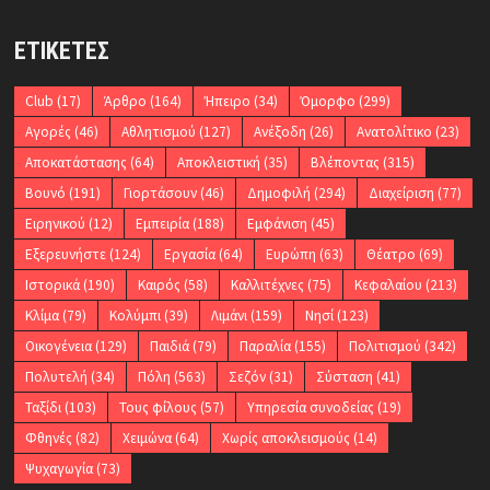
ΕΤΙΚΈΤΕΣ
Club
(17)
Άρθρο
(164)
Ήπειρο
(34)
Όμορφο
(299)
Αγορές
(46)
Αθλητισμού
(127)
Ανέξοδη
(26)
Ανατολίτικο
(23)
Αποκατάστασης
(64)
Αποκλειστική
(35)
Βλέποντας
(315)
Βουνό
(191)
Γιορτάσουν
(46)
Δημοφιλή
(294)
Διαχείριση
(77)
Ειρηνικού
(12)
Εμπειρία
(188)
Εμφάνιση
(45)
Εξερευνήστε
(124)
Εργασία
(64)
Ευρώπη
(63)
Θέατρο
(69)
Ιστορικά
(190)
Καιρός
(58)
Καλλιτέχνες
(75)
Κεφαλαίου
(213)
Κλίμα
(79)
Κολύμπι
(39)
Λιμάνι
(159)
Νησί
(123)
Οικογένεια
(129)
Παιδιά
(79)
Παραλία
(155)
Πολιτισμού
(342)
Πολυτελή
(34)
Πόλη
(563)
Σεζόν
(31)
Σύσταση
(41)
Ταξίδι
(103)
Τους φίλους
(57)
Υπηρεσία συνοδείας
(19)
Φθηνές
(82)
Χειμώνα
(64)
Χωρίς αποκλεισμούς
(14)
Ψυχαγωγία
(73)