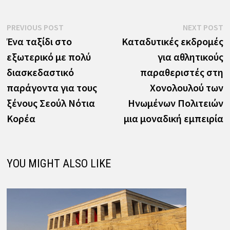
Πλοήγηση
Previous
N
PREVIOUS POST
NEXT POST
post:
p
Ένα ταξίδι στο
Καταδυτικές εκδρομές
άρθρων
εξωτερικό με πολύ
για αθλητικούς
διασκεδαστικό
παραθεριστές στη
παράγοντα για τους
Χονολουλού των
ξένους Σεούλ Νότια
Ηνωμένων Πολιτειών
Κορέα
μια μοναδική εμπειρία
YOU MIGHT ALSO LIKE