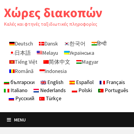
Skip
Χώρες διακοπών
to
content
Καλές και φτηνές ταξιδιωτικές πληροφορίες
Deutsch
Dansk
한국어
हिन्दी
日本語
Melayu
Українська
Tiếng Việt
简体中文
Magyar
Română
Indonesia
български
English
Español
Français
Italiano
Nederlands
Polski
Português
Русский
Türkçe
MENU